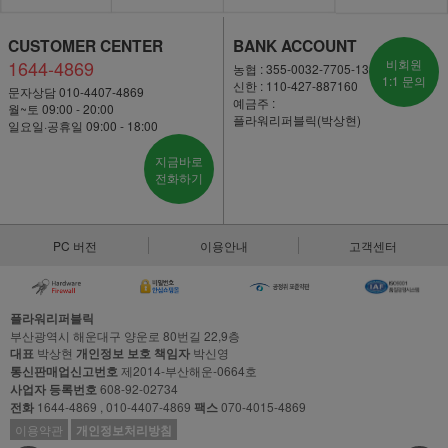
CUSTOMER CENTER
BANK ACCOUNT
1644-4869
비회원
농협 : 355-0032-7705-13
1:1 문의
신한 : 110-427-887160
문자상담 010-4407-4869
예금주 :
월~토 09:00 - 20:00
플라워리퍼블릭(박상현)
일요일·공휴일 09:00 - 18:00
지금바로
전화하기
PC 버전
이용안내
고객센터
플라워리퍼블릭
부산광역시 해운대구 양운로 80번길 22,9층
대표
박상현
개인정보 보호 책임자
박신영
통신판매업신고번호
제2014-부산해운-0664호
사업자 등록번호
608-92-02734
전화
1644-4869 , 010-4407-4869
팩스
070-4015-4869
이용약관
개인정보처리방침