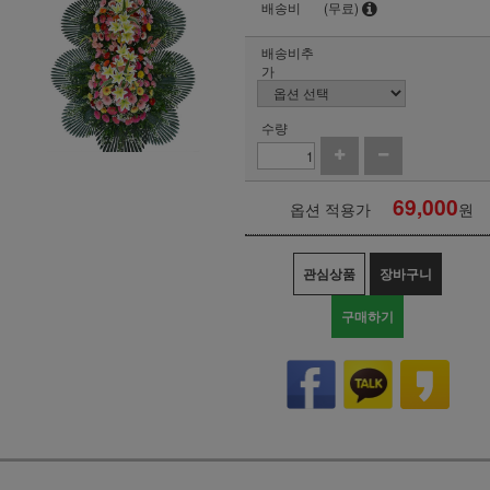
배송비
(무료)
배송비추
가
수량
69,000
옵션 적용가
원
관심상품
장바구니
구매하기