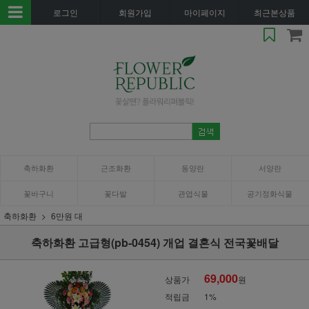
로그인
회원가입
마이페이지
최근본상품
축하화환
근조화환
동양란
서양란
꽃바구니
꽃다발
관엽식물
공기정화식물
축하화환
6만원 대
축하화환 고급형(pb-0454) 개업 결혼식 전국꽃배달
69,000
상품가
원
적립금
1%