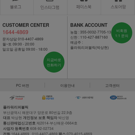
CUSTOMER CENTER
BANK ACCOUNT
1644-4869
비회원
농협 : 355-0032-7705-13
1:1 문의
신한 : 110-427-887160
문자상담 010-4407-4869
예금주 :
월~토 09:00 - 20:00
플라워리퍼블릭(박상현)
일요일·공휴일 09:00 - 18:00
지금바로
전화하기
PC 버전
이용안내
고객센터
플라워리퍼블릭
부산광역시 해운대구 양운로 80번길 22,9층
대표
박상현
개인정보 보호 책임자
박신영
통신판매업신고번호
제2014-부산해운-0664호
사업자 등록번호
608-92-02734
전화
1644-4869 , 010-4407-4869
팩스
070-4015-4869