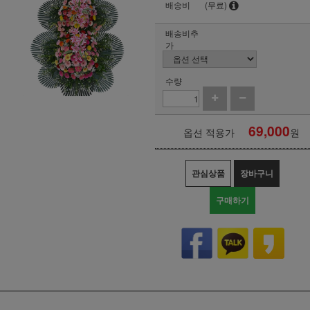
배송비
(무료)
배송비추
가
수량
69,000
옵션 적용가
원
관심상품
장바구니
구매하기