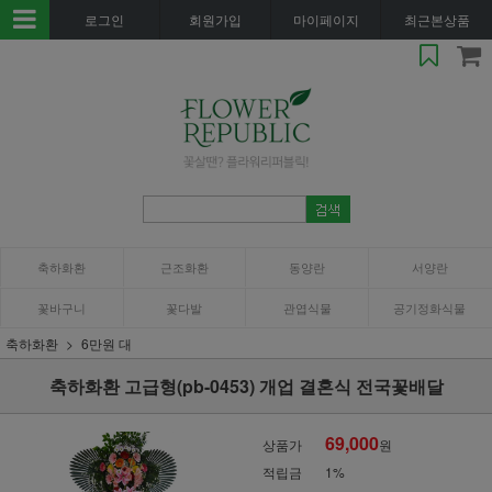
로그인
회원가입
마이페이지
최근본상품
축하화환
근조화환
동양란
서양란
꽃바구니
꽃다발
관엽식물
공기정화식물
축하화환
6만원 대
축하화환 고급형(pb-0453) 개업 결혼식 전국꽃배달
69,000
상품가
원
적립금
1%