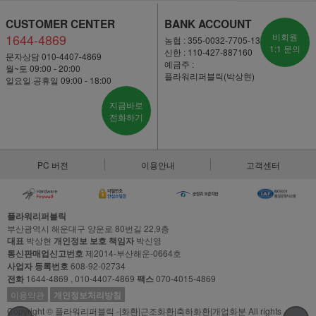
CUSTOMER CENTER
BANK ACCOUNT
1644-4869
비회원
농협 : 355-0032-7705-13
1:1 문의
신한 : 110-427-887160
문자상담 010-4407-4869
예금주 :
월~토 09:00 - 20:00
플라워리퍼블릭(박상현)
일요일·공휴일 09:00 - 18:00
지금바로
전화하기
PC 버전
이용안내
고객센터
플라워리퍼블릭
부산광역시 해운대구 양운로 80번길 22,9층
대표
박상현
개인정보 보호 책임자
박신영
통신판매업신고번호
제2014-부산해운-0664호
사업자 등록번호
608-92-02734
전화
1644-4869 , 010-4407-4869
팩스
070-4015-4869
이용약관
개인정보처리방침
Copyright © 플라워리퍼블릭 -|화환|근조화환|축하화환|개업화분 All rights