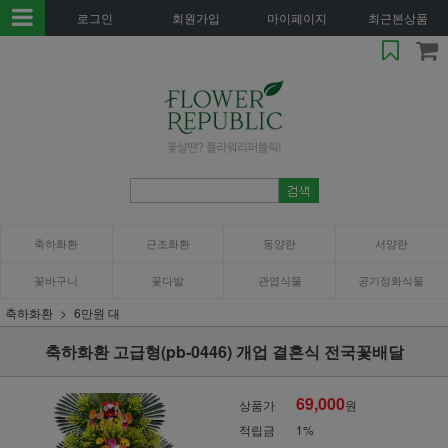
로그인
회원가입
마이페이지
최근본상품
축하화환
근조화환
동양란
서양란
꽃바구니
꽃다발
관엽식물
공기정화식물
축하화환
6만원 대
축하화환 고급형(pb-0446) 개업 결혼식 전국꽃배달
69,000
상품가
원
적립금
1%