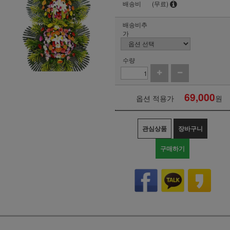
배송비
(무료)
배송비추
가
수량
69,000
옵션 적용가
원
관심상품
장바구니
구매하기