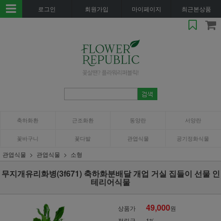
로그인
회원가입
마이페이지
최근본상품
축하화환
근조화환
동양란
서양란
꽃바구니
꽃다발
관엽식물
공기정화식물
관엽식물
관엽식물
소형
무지개유리화병(3f671) 축하화분배달 개업 거실 집들이 선물 인
테리어식물
49,000
상품가
원
적립금
1%