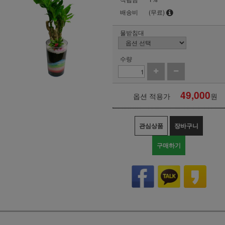
배송비
(무료)
물받침대
수량
49,000
옵션 적용가
원
관심상품
장바구니
구매하기