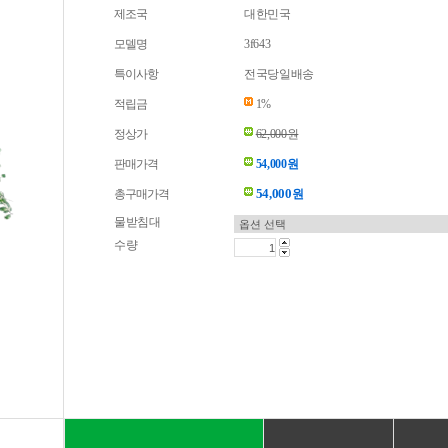
제조국
대한민국
모델명
3f643
특이사항
전국당일배송
적립금
1%
정상가
62,000원
판매가격
54,000원
54,000
총구매가격
원
물받침대
수량