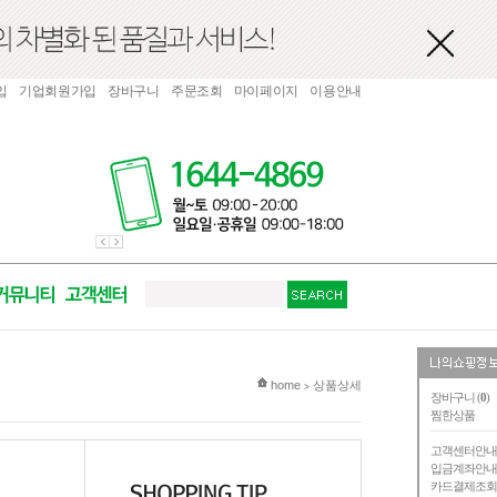
입
기업회원가입
장바구니
주문조회
마이페이지
이용안내
현재 위치
home
상품상세
>
장바구니 (
0
)
찜한상품
고객센터안
입금계좌안
카드결제조