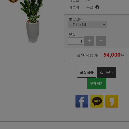
배송비
(무료)
물받침대
수량
54,000
옵션 적용가
원
관심상품
장바구니
구매하기