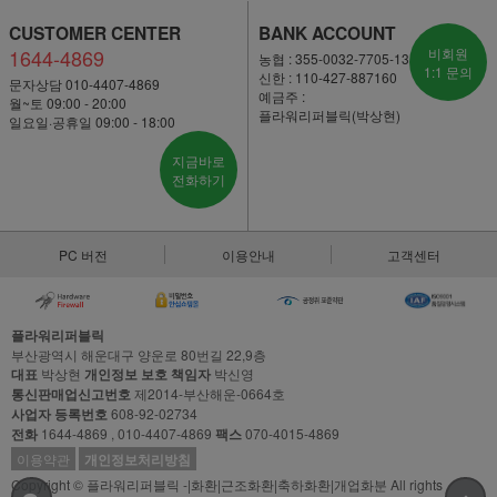
CUSTOMER CENTER
BANK ACCOUNT
1644-4869
비회원
농협 : 355-0032-7705-13
1:1 문의
신한 : 110-427-887160
문자상담 010-4407-4869
예금주 :
월~토 09:00 - 20:00
플라워리퍼블릭(박상현)
일요일·공휴일 09:00 - 18:00
지금바로
전화하기
PC 버전
이용안내
고객센터
플라워리퍼블릭
부산광역시 해운대구 양운로 80번길 22,9층
대표
박상현
개인정보 보호 책임자
박신영
통신판매업신고번호
제2014-부산해운-0664호
사업자 등록번호
608-92-02734
전화
1644-4869 , 010-4407-4869
팩스
070-4015-4869
이용약관
개인정보처리방침
Copyright © 플라워리퍼블릭 -|화환|근조화환|축하화환|개업화분 All rights