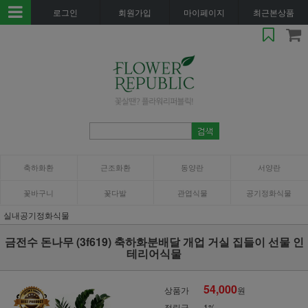
로그인
회원가입
마이페이지
최근본상품
축하화환
근조화환
동양란
서양란
꽃바구니
꽃다발
관엽식물
공기정화식물
실내공기정화식물
금전수 돈나무 (3f619) 축하화분배달 개업 거실 집들이 선물 인
테리어식물
54,000
상품가
원
적립금
1%