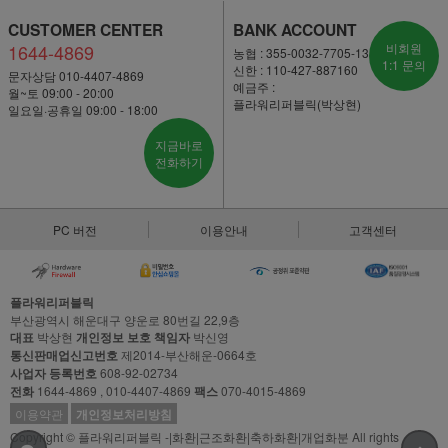
CUSTOMER CENTER
BANK ACCOUNT
1644-4869
비회원
농협 : 355-0032-7705-13
1:1 문의
신한 : 110-427-887160
문자상담 010-4407-4869
예금주 :
월~토 09:00 - 20:00
플라워리퍼블릭(박상현)
일요일·공휴일 09:00 - 18:00
지금바로
전화하기
PC 버전
이용안내
고객센터
플라워리퍼블릭
부산광역시 해운대구 양운로 80번길 22,9층
대표
박상현
개인정보 보호 책임자
박신영
통신판매업신고번호
제2014-부산해운-0664호
사업자 등록번호
608-92-02734
전화
1644-4869 , 010-4407-4869
팩스
070-4015-4869
이용약관
개인정보처리방침
Copyright © 플라워리퍼블릭 -|화환|근조화환|축하화환|개업화분 All rights