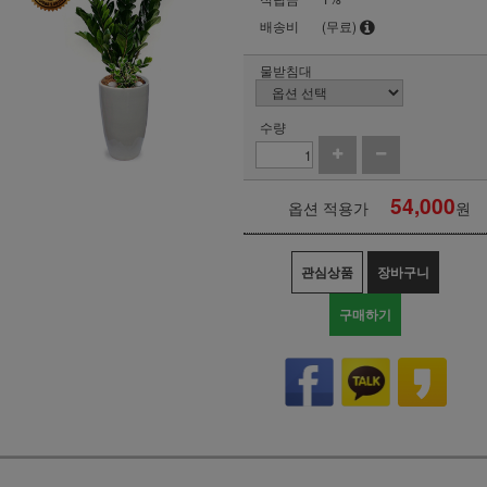
배송비
(무료)
물받침대
수량
54,000
옵션 적용가
원
관심상품
장바구니
구매하기