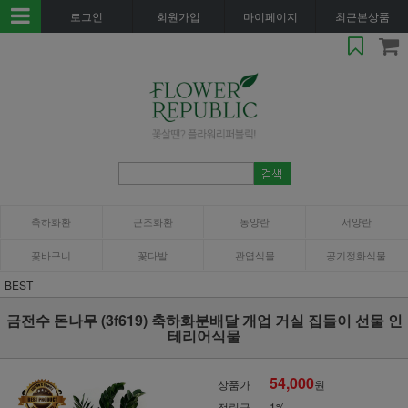
로그인
회원가입
마이페이지
최근본상품
축하화환
근조화환
동양란
서양란
꽃바구니
꽃다발
관엽식물
공기정화식물
BEST
금전수 돈나무 (3f619) 축하화분배달 개업 거실 집들이 선물 인
테리어식물
54,000
상품가
원
적립금
1%