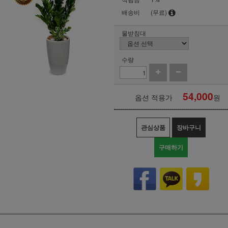
배송비
(무료)
물받침대
수량
54,000
옵션 적용가
원
관심상품
장바구니
구매하기