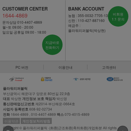
CUSTOMER CENTER
BANK ACCOUNT
1644-4869
비회원
농협 : 355-0032-7705-13
1:1 문의
신한 : 110-427-887160
문자상담 010-4407-4869
예금주 :
월~토 09:00 - 20:00
플라워리퍼블릭(박상현)
일요일·공휴일 09:00 - 18:00
지금바로
전화하기
PC 버전
이용안내
고객센터
플라워리퍼블릭
부산광역시 해운대구 양운로 80번길 22,9층
대표
박상현
개인정보 보호 책임자
박신영
통신판매업신고번호
제2014-부산해운-0664호
사업자 등록번호
608-92-02734
전화
1644-4869 , 010-4407-4869
팩스
070-4015-4869
이용약관
개인정보처리방침
Copyright © 플라워리퍼블릭 -|화환|근조화환|축하화환|개업화분 All rights