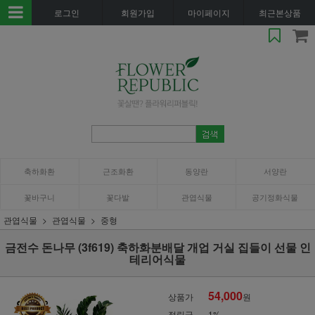
로그인
회원가입
마이페이지
최근본상품
축하화환
근조화환
동양란
서양란
꽃바구니
꽃다발
관엽식물
공기정화식물
관엽식물
관엽식물
중형
금전수 돈나무 (3f619) 축하화분배달 개업 거실 집들이 선물 인
테리어식물
54,000
상품가
원
적립금
1%