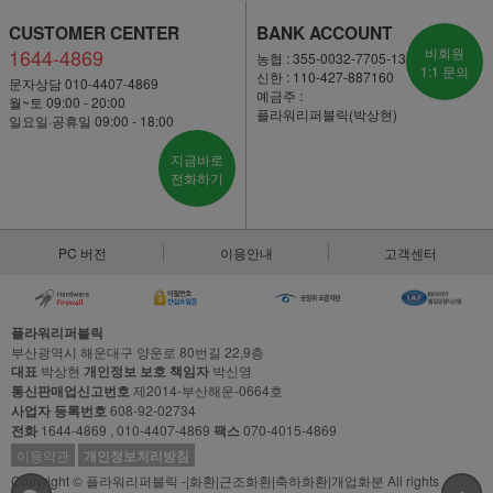
CUSTOMER CENTER
BANK ACCOUNT
1644-4869
비회원
농협 : 355-0032-7705-13
1:1 문의
신한 : 110-427-887160
문자상담 010-4407-4869
예금주 :
월~토 09:00 - 20:00
플라워리퍼블릭(박상현)
일요일·공휴일 09:00 - 18:00
지금바로
전화하기
PC 버전
이용안내
고객센터
플라워리퍼블릭
부산광역시 해운대구 양운로 80번길 22,9층
대표
박상현
개인정보 보호 책임자
박신영
통신판매업신고번호
제2014-부산해운-0664호
사업자 등록번호
608-92-02734
전화
1644-4869 , 010-4407-4869
팩스
070-4015-4869
이용약관
개인정보처리방침
Copyright © 플라워리퍼블릭 -|화환|근조화환|축하화환|개업화분 All rights