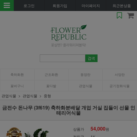
로그인
회원가입
마이페이지
최근본상품
축하화환
근조화환
동양란
서양란
꽃바구니
꽃다발
관엽식물
공기정화식물
관엽식물
관엽식물
중형
금전수 돈나무 (3f619) 축하화분배달 개업 거실 집들이 선물 인
테리어식물
54,000
상품가
원
적립금
1%