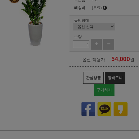
배송비
(무료)
물받침대
수량
54,000
옵션 적용가
원
관심상품
장바구니
구매하기