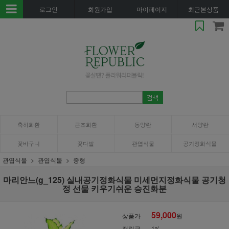
로그인
회원가입
마이페이지
최근본상품
축하화환
근조화환
동양란
서양란
꽃바구니
꽃다발
관엽식물
공기정화식물
관엽식물
관엽식물
중형
마리안느(g_125) 실내공기정화식물 미세먼지정화식물 공기청
정 선물 키우기쉬운 승진화분
59,000
상품가
원
적립금
1%