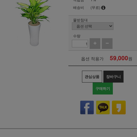
배송비
(무료)
물받침대
수량
59,000
옵션 적용가
원
관심상품
장바구니
구매하기