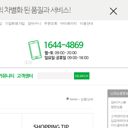
입
기업회원가입
장바구니
주문조회
마이페이지
이용안내
현재 위치
home
상품상세
>
장바구니 (
0
)
찜한상품
고객센터안
입금계좌안
카드결제조