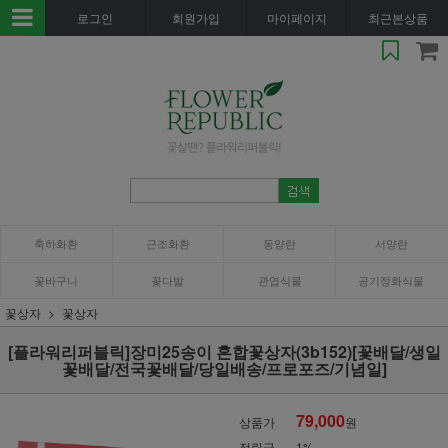
로그인
회원가입
마이페이지
최근본상품
축하화환
근조화환
동양란
서양란
꽃바구니
꽃다발
관엽식물
공기정화식물
꽃상자
꽃상자
[플라워리퍼블릭]장미25송이 혼합꽃상자(3b152)[꽃배달/생일
꽃배달/전국꽃배달/당일배송/프로포즈/기념일]
79,000
상품가
원
적립금
1%