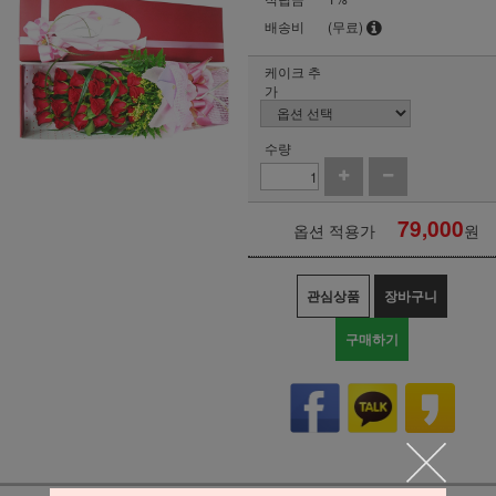
배송비
(무료)
케이크 추
가
수량
79,000
옵션 적용가
원
관심상품
장바구니
구매하기