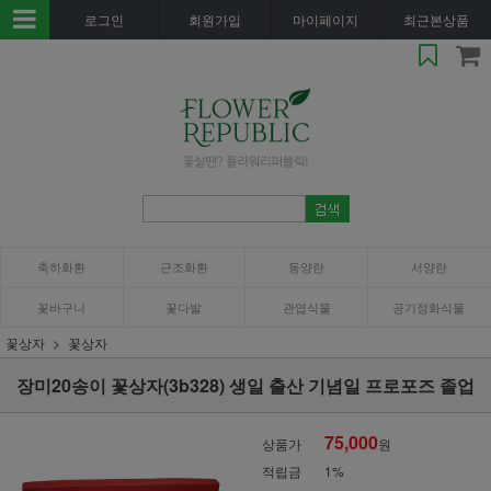
로그인
회원가입
마이페이지
최근본상품
축하화환
근조화환
동양란
서양란
꽃바구니
꽃다발
관엽식물
공기정화식물
꽃상자
꽃상자
장미20송이 꽃상자(3b328) 생일 출산 기념일 프로포즈 졸업
75,000
상품가
원
적립금
1%