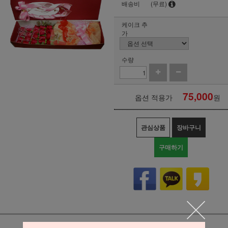
배송비
(무료)
케이크 추
가
수량
75,000
옵션 적용가
원
관심상품
장바구니
구매하기