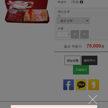
배송비
(무료)
케이크 추
가
수량
75,000
옵션 적용가
원
관심상품
장바구니
구매하기