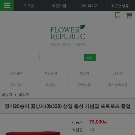
로그인
회원가입
마이페이지
최근본상품
축하화환
근조화환
동양란
서양란
꽃바구니
꽃다발
관엽식물
공기정화식물
꽃상자
꽃상자
장미20송이 꽃상자(3b328) 생일 출산 기념일 프로포즈 졸업
75,000
상품가
원
적립금
1%