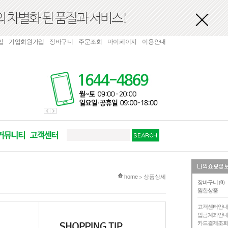
입
기업회원가입
장바구니
주문조회
마이페이지
이용안내
현재 위치
home
상품상세
>
장바구니 (
0
)
찜한상품
고객센터안
입금계좌안
카드결제조