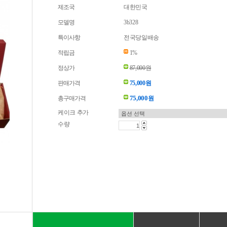
제조국
대한민국
모델명
3b328
특이사항
전국당일배송
적립금
1%
정상가
87,000원
판매가격
75,000원
75,000
총구매가격
원
케이크 추가
수량