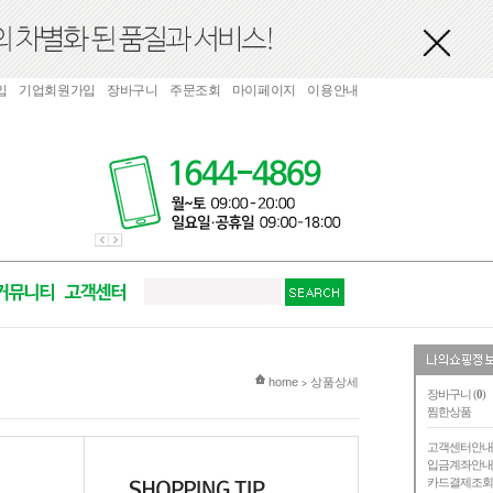
입
기업회원가입
장바구니
주문조회
마이페이지
이용안내
현재 위치
home
상품상세
>
장바구니 (
0
)
찜한상품
고객센터안
입금계좌안
카드결제조