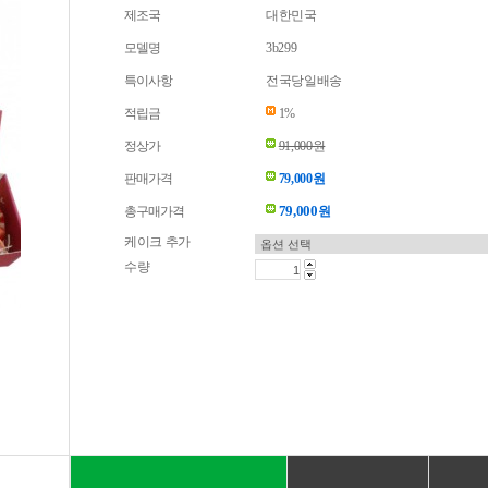
제조국
대한민국
모델명
3b299
특이사항
전국당일배송
적립금
1%
정상가
91,000원
판매가격
79,000원
79,000
총구매가격
원
케이크 추가
수량