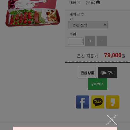
배송비
(무료)
케이크 추
가
수량
79,000
옵션 적용가
원
관심상품
장바구니
구매하기