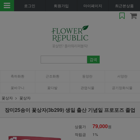
로그인
회원가입
마이페이지
최근본상품
축하화환
근조화환
동양란
서양란
꽃바구니
꽃다발
관엽식물
공기정화식물
꽃상자
꽃상자
장미25송이 꽃상자(3b299) 생일 출산 기념일 프로포즈 졸업
79,000
상품가
원
적립금
1%