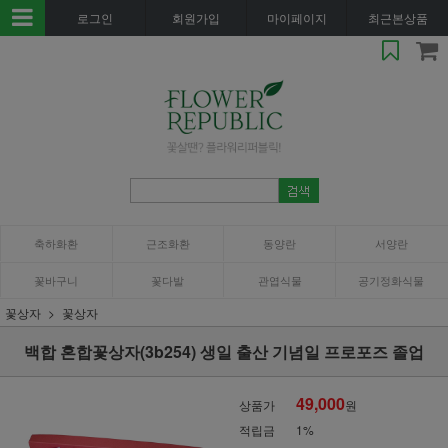
로그인
회원가입
마이페이지
최근본상품
축하화환
근조화환
동양란
서양란
꽃바구니
꽃다발
관엽식물
공기정화식물
꽃상자
꽃상자
백합 혼합꽃상자(3b254) 생일 출산 기념일 프로포즈 졸업
49,000
상품가
원
적립금
1%