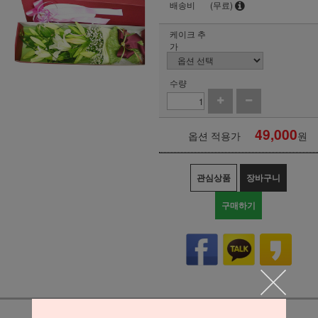
배송비
(무료)
케이크 추
가
수량
49,000
옵션 적용가
원
관심상품
장바구니
구매하기