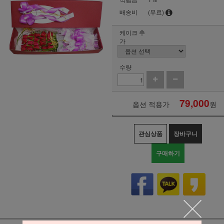
배송비
(무료)
케이크 추
가
수량
79,000
옵션 적용가
원
관심상품
장바구니
구매하기