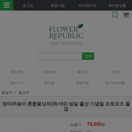
로그인
회원가입
마이페이지
최근본상품
축하화환
근조화환
동양란
서양란
꽃바구니
꽃다발
관엽식물
공기정화식물
꽃상자
꽃상자
장미25송이 혼합꽃상자(3b192) 생일 출산 기념일 프로포즈 졸
업
79,000
상품가
원
적립금
1%