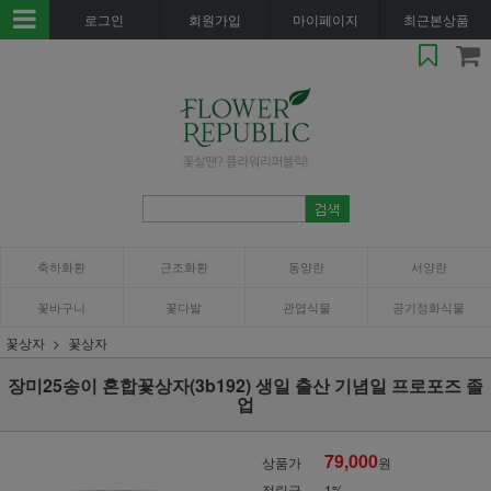
로그인
회원가입
마이페이지
최근본상품
축하화환
근조화환
동양란
서양란
꽃바구니
꽃다발
관엽식물
공기정화식물
꽃상자
꽃상자
장미25송이 혼합꽃상자(3b192) 생일 출산 기념일 프로포즈 졸
업
79,000
상품가
원
적립금
1%