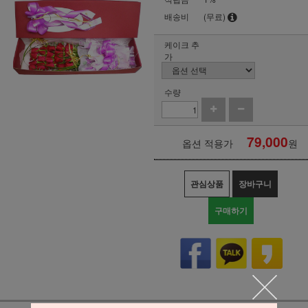
배송비
(무료)
케이크 추
가
수량
79,000
옵션 적용가
원
관심상품
장바구니
구매하기