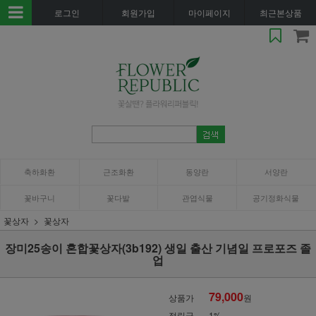
로그인
회원가입
마이페이지
최근본상품
축하화환
근조화환
동양란
서양란
꽃바구니
꽃다발
관엽식물
공기정화식물
꽃상자
꽃상자
장미25송이 혼합꽃상자(3b192) 생일 출산 기념일 프로포즈 졸
업
79,000
상품가
원
적립금
1%