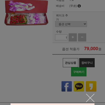
배송비
(무료)
케이크 추
가
수량
79,000
옵션 적용가
원
관심상품
장바구니
구매하기