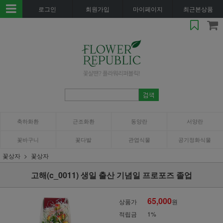
로그인
회원가입
마이페이지
최근본상품
축하화환
근조화환
동양란
서양란
꽃바구니
꽃다발
관엽식물
공기정화식물
꽃상자
꽃상자
고해(c_0011) 생일 출산 기념일 프로포즈 졸업
65,000
상품가
원
적립금
1%