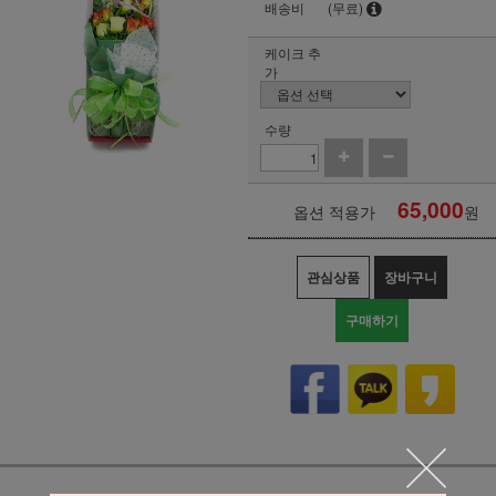
배송비
(무료)
케이크 추
가
수량
65,000
옵션 적용가
원
관심상품
장바구니
구매하기