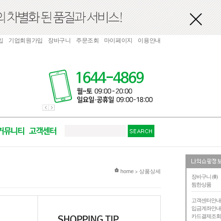
입
기업회원가입
장바구니
주문조회
마이페이지
이용안내
현재 위치
home
상품상세
>
장바구니 (
0
)
찜한상품
고객센터안
입금계좌안
카드결제조