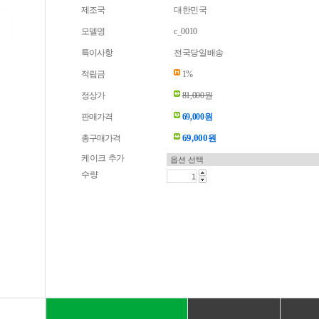
제조국
대한민국
모델명
c_0010
특이사항
전국당일배송
적립금
1%
정상가
81,000원
판매가격
69,000원
69,000
총구매가격
원
케이크 추가
수량