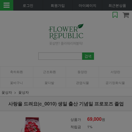
로그인
회원가입
마이페이지
최근본상품
축하화환
근조화환
동양란
서양란
꽃바구니
꽃다발
관엽식물
공기정화식물
꽃상자
꽃상자
사랑을 드려요(c_0010) 생일 출산 기념일 프로포즈 졸업
69,000
상품가
원
적립금
1%