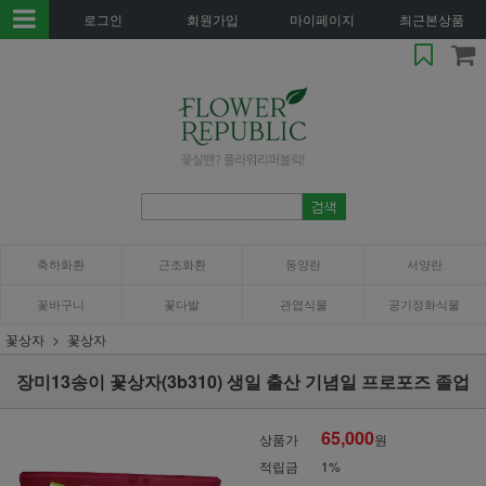
로그인
회원가입
마이페이지
최근본상품
축하화환
근조화환
동양란
서양란
꽃바구니
꽃다발
관엽식물
공기정화식물
꽃상자
꽃상자
장미13송이 꽃상자(3b310) 생일 출산 기념일 프로포즈 졸업
65,000
상품가
원
적립금
1%