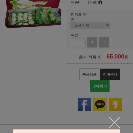
배송비
(무료)
케이크 추
가
수량
65,000
옵션 적용가
원
관심상품
장바구니
구매하기