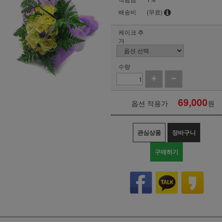
배송비
(무료)
케이크 추
가
수량
69,000
옵션 적용가
원
관심상품
장바구니
구매하기