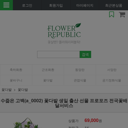
로그인
회원가입
마이페이지
최근본상품
축하화환
근조화환
동양란
서양란
꽃바구니
꽃다발
관엽식물
공기정화식물
꽃다발
꽃다발
수줍은 고백(a_0002) 꽃다발 생일 출산 선물 프로포즈 전국꽃배
달서비스
69,000
상품가
원
적립금
1%