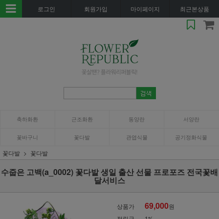
로그인
회원가입
마이페이지
최근본상품
축하화환
근조화환
동양란
서양란
꽃바구니
꽃다발
관엽식물
공기정화식물
꽃다발
꽃다발
수줍은 고백(a_0002) 꽃다발 생일 출산 선물 프로포즈 전국꽃배
달서비스
69,000
상품가
원
적립금
1%