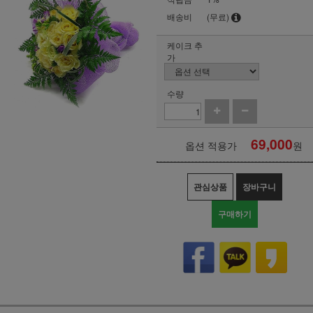
배송비
(무료)
케이크 추
가
수량
69,000
옵션 적용가
원
관심상품
장바구니
구매하기