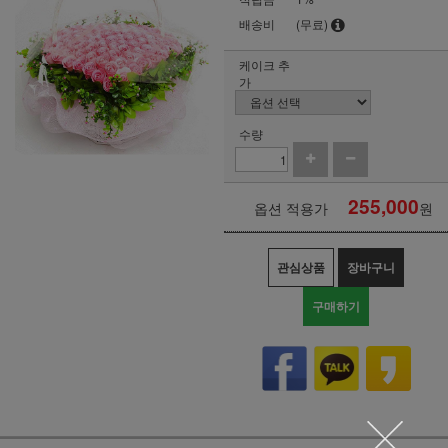
배송비
(무료)
케이크 추
가
수량
255,000
옵션 적용가
원
관심상품
장바구니
구매하기