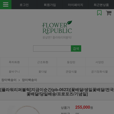
로그인
회원가입
마이페이지
최근본상품
축하화환
근조화환
동양란
서양란
꽃바구니
꽃다발
관엽식물
공기정화식물
장미백송이
장미백송이
[플라워리퍼블릭]지금이순간(pb-0623)[꽃배달/생일꽃배달/전국
꽃배달/당일배송/프로포즈/기념일]
255,000
상품가
원
적립금
1%