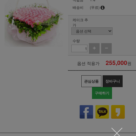
배송비
(무료)
케이크 추
가
수량
255,000
옵션 적용가
원
관심상품
장바구니
구매하기