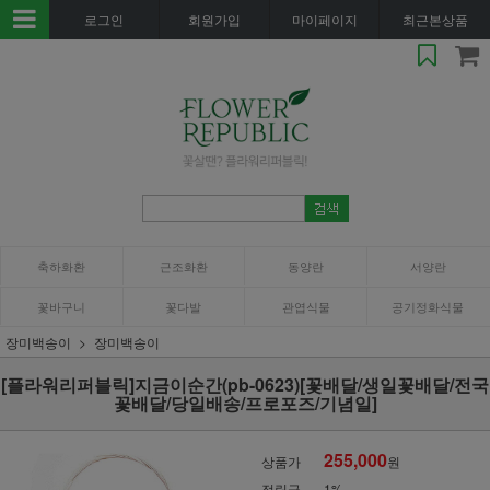
로그인
회원가입
마이페이지
최근본상품
축하화환
근조화환
동양란
서양란
꽃바구니
꽃다발
관엽식물
공기정화식물
장미백송이
장미백송이
[플라워리퍼블릭]지금이순간(pb-0623)[꽃배달/생일꽃배달/전국
꽃배달/당일배송/프로포즈/기념일]
255,000
상품가
원
적립금
1%