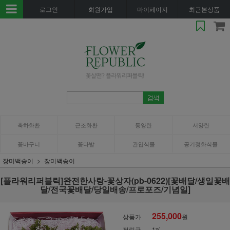
로그인
회원가입
마이페이지
최근본상품
축하화환
근조화환
동양란
서양란
꽃바구니
꽃다발
관엽식물
공기정화식물
장미백송이
장미백송이
[플라워리퍼블릭]완전한사랑-꽃상자(pb-0622)[꽃배달/생일꽃배
달/전국꽃배달/당일배송/프로포즈/기념일]
255,000
상품가
원
적립금
1%