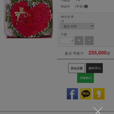
배송비
(무료)
케이크 추
가
수량
255,000
옵션 적용가
원
관심상품
장바구니
구매하기