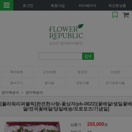
로그인
회원가입
마이페이지
최근본상품
축하화환
근조화환
동양란
서양란
꽃바구니
꽃다발
관엽식물
공기정화식물
장미백송이
장미백송이
[플라워리퍼블릭]완전한사랑-꽃상자(pb-0622)[꽃배달/생일꽃배
달/전국꽃배달/당일배송/프로포즈/기념일]
255,000
상품가
원
적립금
1%