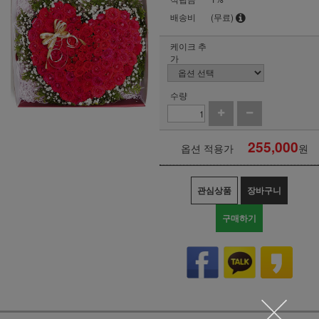
배송비
(무료)
케이크 추
가
수량
255,000
옵션 적용가
원
관심상품
장바구니
구매하기