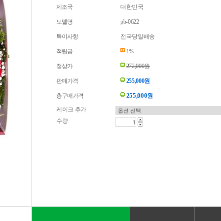
제조국
대한민국
모델명
pb-0622
특이사항
전국당일배송
적립금
1%
정상가
272,000원
판매가격
255,000원
255,000
총구매가격
원
케이크 추가
수량