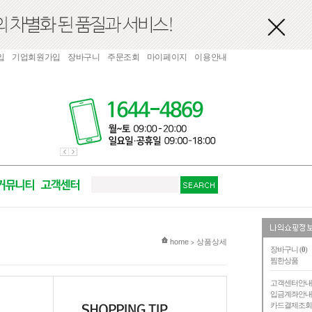
입
기업회원가입
장바구니
주문조회
마이페이지
이용안내
현재 위치
home
상품상세
>
장바구니 (
0
)
찜한상품
고객센터안
입금계좌안
카드결제조