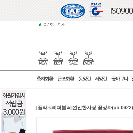
[플라워리퍼블릭]완전한사랑-꽃상자(pb-062