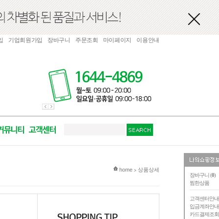
입
기업회원가입
장바구니
주문조회
마이페이지
이용안내
현재 위치
home
상품상세
>
장바구니 (
0
)
찜한상품
고객센터안
입금계좌안
카드결제조