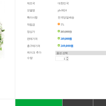
제조국
대한민국
모델명
pb-0624
특이사항
전국당일배송
적립금
1%
정상가
265,000원
판매가격
249,000원
249,000
총구매가격
원
케이크 추가
수량