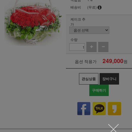
배송비
(무료)
케이크 추
가
수량
249,000
옵션 적용가
원
관심상품
장바구니
구매하기