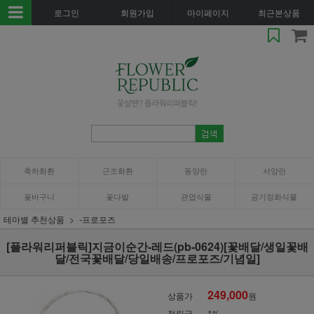
로그인
회원가입
마이페이지
최근본상품
축하화환
근조화환
동양란
서양란
꽃바구니
꽃다발
관엽식물
공기정화식물
테마별 추천상품
-프로포즈
[플라워리퍼블릭]지금이순간-레드(pb-0624)[꽃배달/생일꽃배
달/전국꽃배달/당일배송/프로포즈/기념일]
249,000
상품가
원
적립금
1%