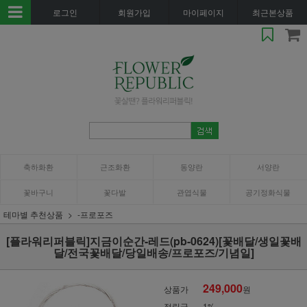
로그인
회원가입
마이페이지
최근본상품
축하화환
근조화환
동양란
서양란
꽃바구니
꽃다발
관엽식물
공기정화식물
테마별 추천상품
-프로포즈
[플라워리퍼블릭]지금이순간-레드(pb-0624)[꽃배달/생일꽃배
달/전국꽃배달/당일배송/프로포즈/기념일]
249,000
상품가
원
적립금
1%