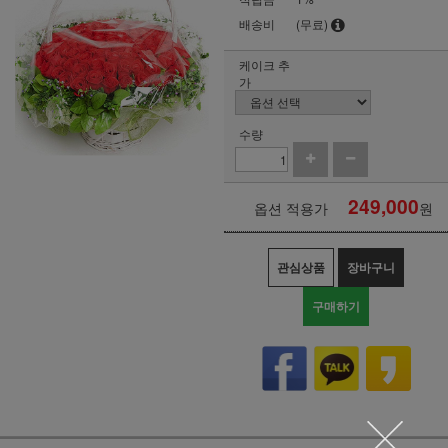
배송비
(무료)
케이크 추
가
수량
249,000
옵션 적용가
원
관심상품
장바구니
구매하기