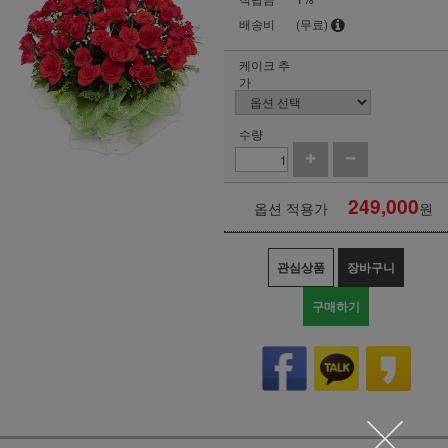
배송비
(무료)
케이크 추
가
수량
249,000
옵션 적용가
원
관심상품
장바구니
구매하기