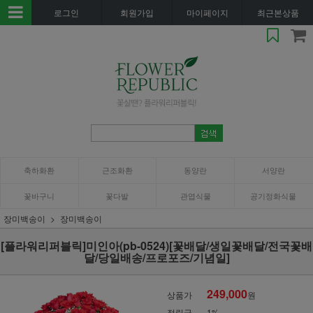
로그인
회원가입
마이페이지
최근본상품
축하화환
근조화환
동양란
서양란
꽃바구니
꽃다발
관엽식물
공기정화식물
장미백송이
장미백송이
[플라워리퍼블릭]미인아(pb-0524)[꽃배달/생일꽃배달/전국꽃배
달/당일배송/프로포즈/기념일]
249,000
상품가
원
적립금
1%