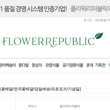
로그인
개인회원가
/생일꽃배달/전국꽃배달/당일배송/프로포즈/기념일]
제조사
플라워리퍼블릭