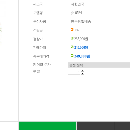
제조국
대한민국
모델명
pb-0524
특이사항
전국당일배송
적립금
1%
정상가
265,000원
판매가격
249,000원
249,000
총구매가격
원
케이크 추가
수량