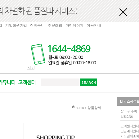
입
기업회원가입
장바구니
주문조회
마이페이지
이용안내
현재 위치
home
상품상세
>
장바구니 (
0
)
찜한상품
고객센터안
입금계좌안
카드결제조