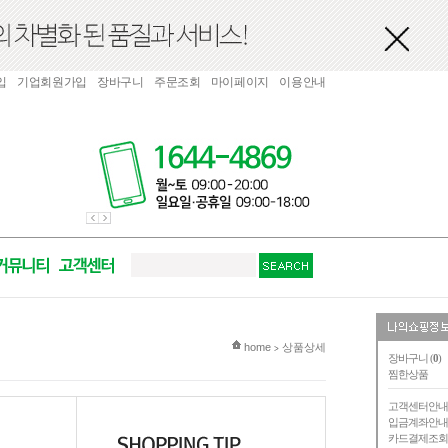
입
기업회원가입
장바구니
주문조회
마이페이지
이용안내
현재 위치
home
상품상세
>
장바구니 (
0
)
찜한상품
고객센터안
입금계좌안
카드결제조