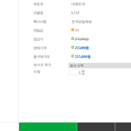
제조국
대한민국
모델명
b-118
특이사항
전국당일배송
적립금
1%
정상가
270,000원
판매가격
255,000원
255,000
총구매가격
원
케이크 추가
수량