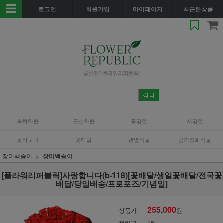
로그인
회원가입
마이페이지
최근본상품
축하화환
근조화환
동양란
서양란
꽃바구니
꽃다발
관엽식물
공기정화식물
장미백송이
장미백송이
[플라워리퍼블릭]사랑합니다(b-118)[꽃배달/생일꽃배달/전국꽃
배달/당일배송/프로포즈/기념일]
255,000
상품가
원
적립금
1%