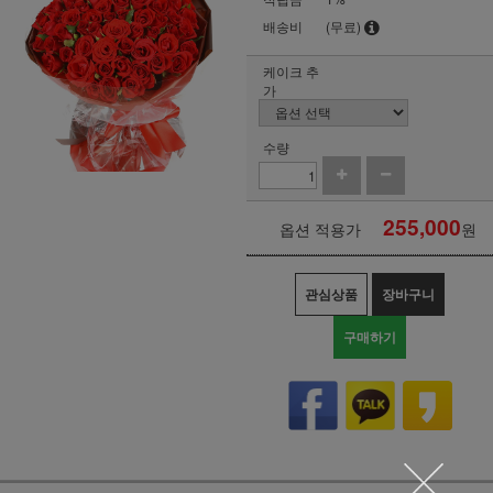
배송비
(무료)
케이크 추
가
수량
255,000
옵션 적용가
원
관심상품
장바구니
구매하기