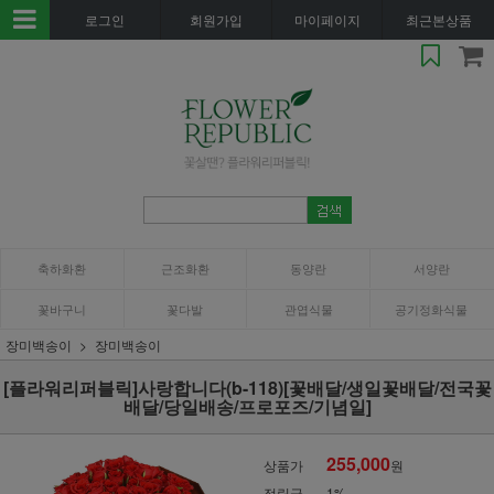
로그인
회원가입
마이페이지
최근본상품
축하화환
근조화환
동양란
서양란
꽃바구니
꽃다발
관엽식물
공기정화식물
장미백송이
장미백송이
[플라워리퍼블릭]사랑합니다(b-118)[꽃배달/생일꽃배달/전국꽃
배달/당일배송/프로포즈/기념일]
255,000
상품가
원
적립금
1%