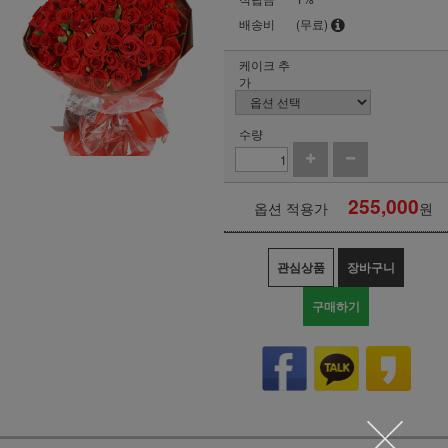
배송비
(무료)
케이크 추
가
수량
255,000
옵션 적용가
원
관심상품
장바구니
구매하기