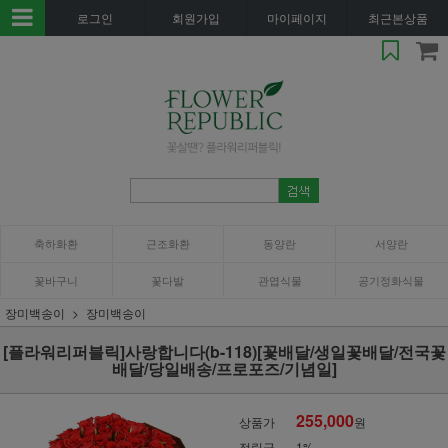
로그인
회원가입
마이페이지
최근본상품
축하화환
근조화환
동양란
서양란
꽃바구니
꽃다발
관엽식물
공기정화식물
장미백송이
장미백송이
[플라워리퍼블릭]사랑합니다(b-118)[꽃배달/생일꽃배달/전국꽃
배달/당일배송/프로포즈/기념일]
255,000
상품가
원
적립금
1%