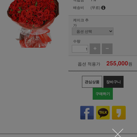
배송비
(무료)
케이크 추
가
수량
255,000
옵션 적용가
원
관심상품
장바구니
구매하기