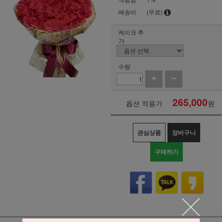
배송비
(무료)
케이크 추
가
수량
265,000
옵션 적용가
원
관심상품
장바구니
구매하기