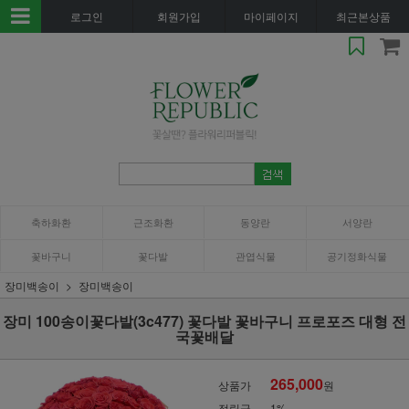
로그인
회원가입
마이페이지
최근본상품
축하화환
근조화환
동양란
서양란
꽃바구니
꽃다발
관엽식물
공기정화식물
장미백송이
장미백송이
장미 100송이꽃다발(3c477) 꽃다발 꽃바구니 프로포즈 대형 전
국꽃배달
265,000
상품가
원
적립금
1%