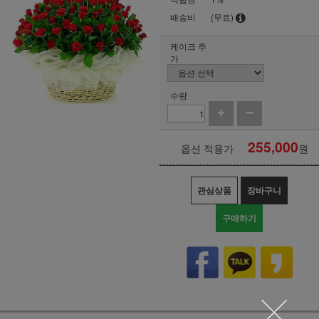
배송비
(무료)
케이크 추
가
수량
255,000
옵션 적용가
원
관심상품
장바구니
구매하기