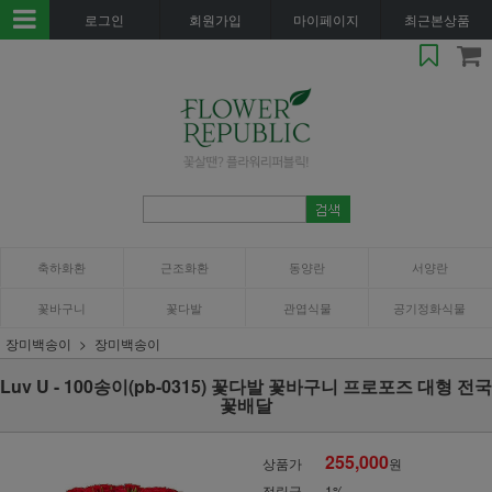
로그인
회원가입
마이페이지
최근본상품
축하화환
근조화환
동양란
서양란
꽃바구니
꽃다발
관엽식물
공기정화식물
장미백송이
장미백송이
Luv U - 100송이(pb-0315) 꽃다발 꽃바구니 프로포즈 대형 전국
꽃배달
255,000
상품가
원
적립금
1%