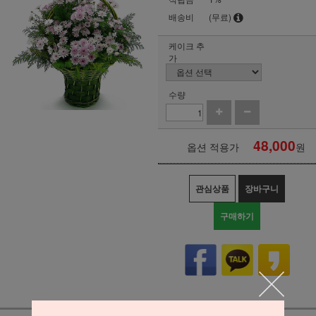
배송비
(무료)
케이크 추
가
수량
48,000
옵션 적용가
원
관심상품
장바구니
구매하기