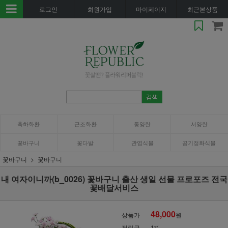
로그인
회원가입
마이페이지
최근본상품
축하화환
근조화환
동양란
서양란
꽃바구니
꽃다발
관엽식물
공기정화식물
꽃바구니
꽃바구니
내 여자이니까(b_0026) 꽃바구니 출산 생일 선물 프로포즈 전국
꽃배달서비스
48,000
상품가
원
적립금
1%