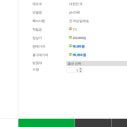
제조국
대한민국
모델명
pb-0548
특이사항
전국당일배송
적립금
1%
정상가
103,000원
판매가격
90,000원
90,000
총구매가격
원
받침대
수량