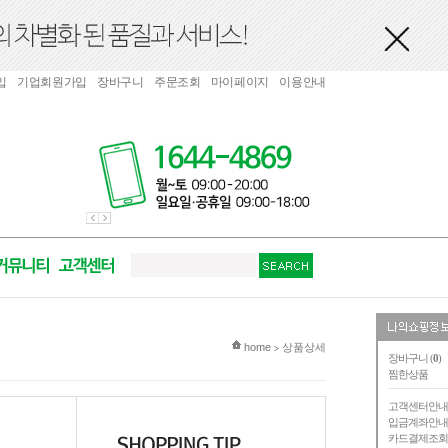
입
기업회원가입
장바구니
주문조회
마이페이지
이용안내
현재 위치
home
상품상세
>
장바구니 (
0
)
찜한상품
고객센터안
입금계좌안
카드결제조