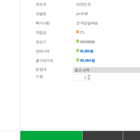
제조국
대한민국
모델명
pb-0548
특이사항
전국당일배송
적립금
1%
정상가
103,000원
판매가격
90,000원
90,000
총구매가격
원
받침대
수량