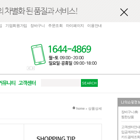
입
기업회원가입
장바구니
주문조회
마이페이지
이용안내
현재 위치
home
상품상세
>
장바구니 (
0
)
찜한상품
고객센터안
입금계좌안
카드결제조