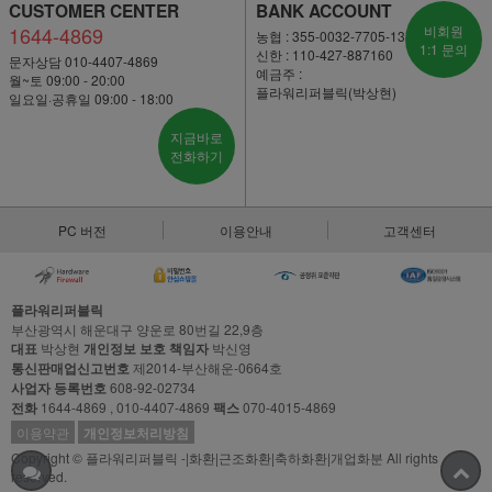
CUSTOMER CENTER
BANK ACCOUNT
1644-4869
비회원
농협 : 355-0032-7705-13
1:1 문의
신한 : 110-427-887160
문자상담 010-4407-4869
예금주 :
월~토 09:00 - 20:00
플라워리퍼블릭(박상현)
일요일·공휴일 09:00 - 18:00
지금바로
전화하기
PC 버전
이용안내
고객센터
플라워리퍼블릭
부산광역시 해운대구 양운로 80번길 22,9층
대표
박상현
개인정보 보호 책임자
박신영
통신판매업신고번호
제2014-부산해운-0664호
사업자 등록번호
608-92-02734
전화
1644-4869 , 010-4407-4869
팩스
070-4015-4869
이용약관
개인정보처리방침
Copyright © 플라워리퍼블릭 -|화환|근조화환|축하화환|개업화분 All rights
reserved.