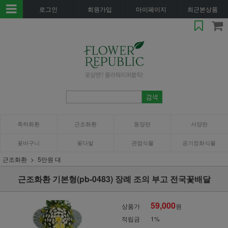
로그인
회원가입
마이페이지
최근본상품
축하화환
근조화환
동양란
서양란
꽃바구니
꽃다발
관엽식물
공기정화식물
근조화환
5만원 대
근조화환 기본형(pb-0483) 장례 조의 부고 전국꽃배달
59,000
상품가
원
적립금
1%