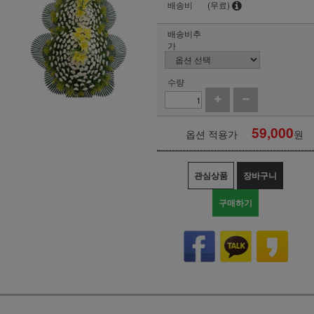
배송비
(무료)
배송비추
가
수량
59,000
옵션 적용가
원
관심상품
장바구니
구매하기