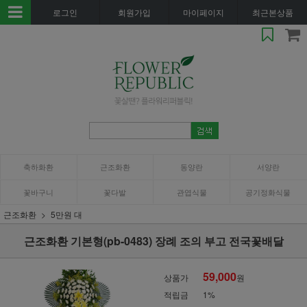
로그인
회원가입
마이페이지
최근본상품
축하화환
근조화환
동양란
서양란
꽃바구니
꽃다발
관엽식물
공기정화식물
근조화환
5만원 대
근조화환 기본형(pb-0483) 장례 조의 부고 전국꽃배달
59,000
상품가
원
적립금
1%