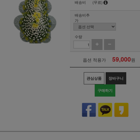
배송비
(무료)
배송비추
가
수량
59,000
옵션 적용가
원
관심상품
장바구니
구매하기