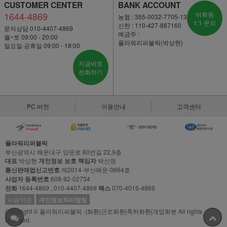
CUSTOMER CENTER
BANK ACCOUNT
1644-4869
비회원
농협 : 355-0032-7705-13
1:1 문의
신한 : 110-427-887160
문자상담 010-4407-4869
예금주 :
월~토 09:00 - 20:00
플라워리퍼블릭(박상현)
일요일·공휴일 09:00 - 18:00
지금바로
전화하기
PC 버전
이용안내
고객센터
플라워리퍼블릭
부산광역시 해운대구 양운로 80번길 22,9층
대표
박상현
개인정보 보호 책임자
박신영
통신판매업신고번호
제2014-부산해운-0664호
사업자 등록번호
608-92-02734
전화
1644-4869 , 010-4407-4869
팩스
070-4015-4869
이용약관
개인정보처리방침
Copyright © 플라워리퍼블릭 -|화환|근조화환|축하화환|개업화분 All rights
reserved.