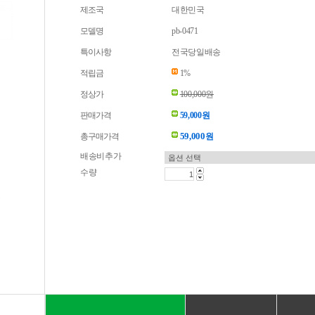
제조국
대한민국
모델명
pb-0471
특이사항
전국당일배송
적립금
1%
정상가
100,000원
판매가격
59,000원
59,000
총구매가격
원
배송비추가
수량