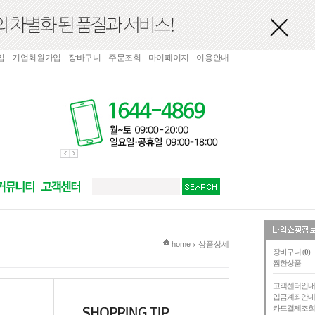
입
기업회원가입
장바구니
주문조회
마이페이지
이용안내
현재 위치
home
상품상세
>
장바구니 (
0
)
찜한상품
고객센터안
입금계좌안
카드결제조