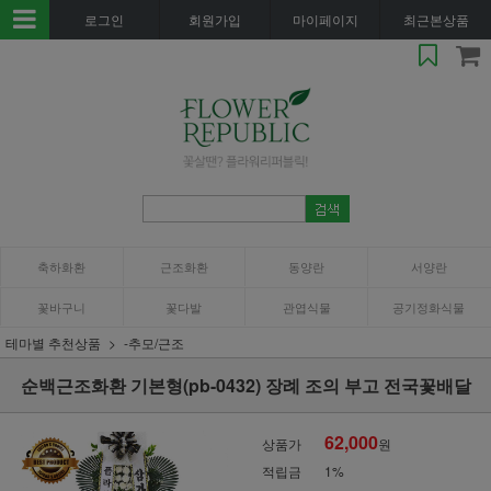
로그인
회원가입
마이페이지
최근본상품
축하화환
근조화환
동양란
서양란
꽃바구니
꽃다발
관엽식물
공기정화식물
테마별 추천상품
-추모/근조
순백근조화환 기본형(pb-0432) 장례 조의 부고 전국꽃배달
62,000
상품가
원
적립금
1%