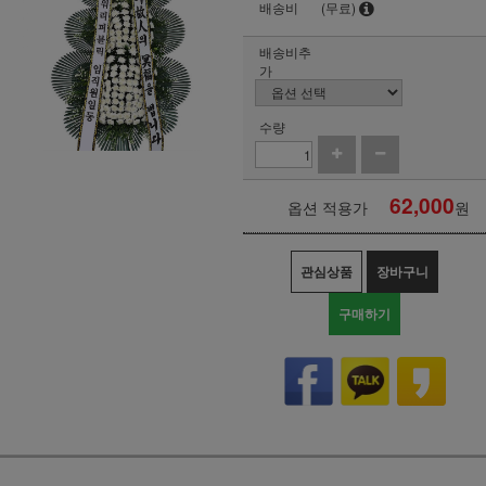
배송비
(무료)
배송비추
가
수량
62,000
옵션 적용가
원
관심상품
장바구니
구매하기